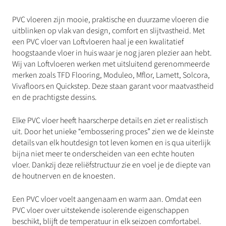
PVC vloeren zijn mooie, praktische en duurzame vloeren die
uitblinken op vlak van design, comfort en slijtvastheid. Met
een PVC vloer van Loftvloeren haal je een kwalitatief
hoogstaande vloer in huis waar je nog jaren plezier aan hebt.
Wij van Loftvloeren werken met uitsluitend gerenommeerde
merken zoals TFD Flooring, Moduleo, Mflor, Lamett, Solcora,
Vivafloors en Quickstep. Deze staan garant voor maatvastheid
en de prachtigste dessins.
Elke PVC vloer heeft haarscherpe details en ziet er realistisch
uit. Door het unieke “embossering proces” zien we de kleinste
details van elk houtdesign tot leven komen en is qua uiterlijk
bijna niet meer te onderscheiden van een echte houten
vloer. Dankzij deze reliëfstructuur zie en voel je de diepte van
de houtnerven en de knoesten.
Een PVC vloer voelt aangenaam en warm aan. Omdat een
PVC vloer over uitstekende isolerende eigenschappen
beschikt, blijft de temperatuur in elk seizoen comfortabel.